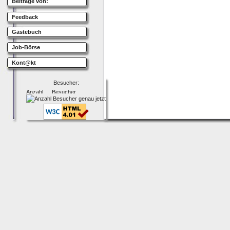
Beiträge von:
Feedback
Gästebuch
Job-Börse
Kont@kt
Besucher: