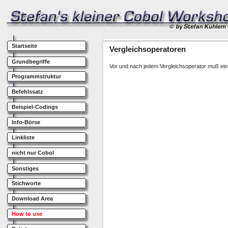
Startseite
Grundbegriffe
Programmstruktur
Befehlssatz
Beispiel-Codings
Info-Börse
Linkliste
nicht nur Cobol
Sonstiges
Stichworte
Download Area
How to use