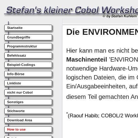
Startseite
Grundbegriffe
Programmstruktur
Befehlssatz
Beispiel-Codings
Info-Börse
Linkliste
nicht nur Cobol
Sonstiges
Stichworte
Download Area
How to use