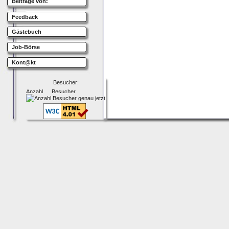
Beiträge von:
Feedback
Gästebuch
Job-Börse
Kont@kt
Besucher: